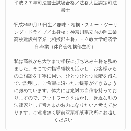
平成２７年司法書士試験合格／法務大臣認定司法
書士
平成2年9月19日生／趣味：相撲・スキー・ツーリ
ング・ドライブ／出身校：神奈川県立向の岡工業
高校建設科卒業（相撲部主将）・立教大学経済学
部卒業（体育会相撲部主将）
私は高校から大学まで相撲に打ち込み主将を務め
ました。そこでの指導経験を活かし、お客様から
のご相談を丁寧に伺い、ひとつひとつ段階を踏ん
でご説明し、ご希望に沿ったご提案ができるよう
に努めています。体力には絶対の自信を持ってお
りますので、フットワークを活かし、身近な町の
法律家として皆さまのお力になりたいと考えてお
ります。ご遠慮無く駅前双葉相談事務所にお越し
ください。