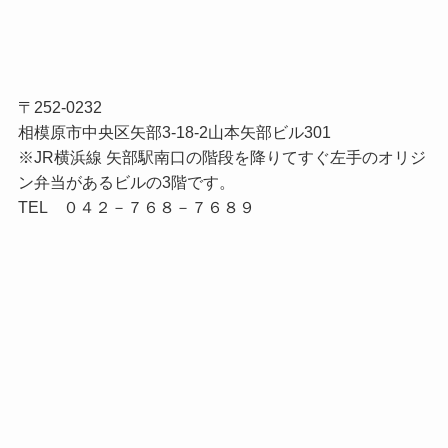
〒252-0232
相模原市中央区矢部3-18-2山本矢部ビル301
※JR横浜線 矢部駅南口の階段を降りてすぐ左手のオリジ
ン弁当があるビルの3階です。
TEL ０４２－７６８－７６８９
タグ
(1)
(3)
(1)
(2)
スマート変更登記
不動産売却
事業目的
任意後見
(1)
(1)
(1)
(1)
任意後見制度
会社
住宅用家屋証明書
公証人
(1)
(7)
(1)
(2)
共同代表
商業登記
固定資産税
売却
(1)
(1)
(3)
(1)
売却手続き
売買
家族信託
建物滅失登記