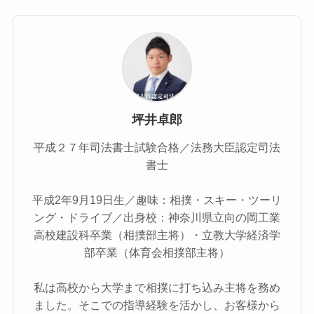
坪井卓郎
平成２７年司法書士試験合格／法務大臣認定司法
書士
平成2年9月19日生／趣味：相撲・スキー・ツーリ
ング・ドライブ／出身校：神奈川県立向の岡工業
高校建設科卒業（相撲部主将）・立教大学経済学
部卒業（体育会相撲部主将）
私は高校から大学まで相撲に打ち込み主将を務め
ました。そこでの指導経験を活かし、お客様から