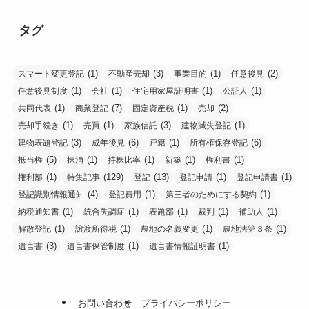
タグ
(1)
(3)
(1)
(2)
スマート変更登記
不動産売却
事業目的
任意後見
(1)
(1)
(1)
(1)
任意後見制度
会社
住宅用家屋証明書
公証人
(1)
(7)
(1)
(2)
共同代表
商業登記
固定資産税
売却
(1)
(1)
(3)
(1)
売却手続き
売買
家族信託
建物滅失登記
(3)
(6)
(1)
(6)
建物表題登記
成年後見
戸籍
所有権保存登記
(5)
(1)
(1)
(1)
(1)
抵当権
抹消
持株比率
新築
権利書
(1)
(129)
(13)
(1)
(1)
権利部
特集記事
登記
登記申請
登記申請書
(4)
(1)
(1)
登記識別情報通知
登記費用
第三者のためにする契約
(1)
(1)
(1)
(1)
(1)
納税通知書
統合失調症
表題部
裁判
補助人
(1)
(1)
(1)
(1)
解散登記
譲渡所得税
農地の名義変更
農地法第３条
(3)
(1)
(1)
遺言書
遺言書保管制度
遺言書情報証明書
お問い合わせ
プライバシーポリシー