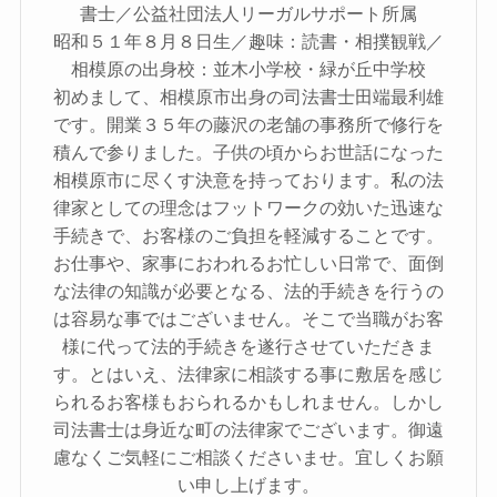
書士／公益社団法人リーガルサポート所属
昭和５１年８月８日生／趣味：読書・相撲観戦／
相模原の出身校：並木小学校・緑が丘中学校
初めまして、相模原市出身の司法書士田端最利雄
です。開業３５年の藤沢の老舗の事務所で修行を
積んで参りました。子供の頃からお世話になった
相模原市に尽くす決意を持っております。私の法
律家としての理念はフットワークの効いた迅速な
手続きで、お客様のご負担を軽減することです。
お仕事や、家事におわれるお忙しい日常で、面倒
な法律の知識が必要となる、法的手続きを行うの
は容易な事ではございません。そこで当職がお客
様に代って法的手続きを遂行させていただきま
す。とはいえ、法律家に相談する事に敷居を感じ
られるお客様もおられるかもしれません。しかし
司法書士は身近な町の法律家でございます。御遠
慮なくご気軽にご相談くださいませ。宜しくお願
い申し上げます。