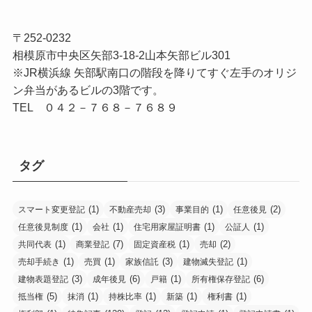
〒252-0232
相模原市中央区矢部3-18-2山本矢部ビル301
※JR横浜線 矢部駅南口の階段を降りてすぐ左手のオリジ
ン弁当があるビルの3階です。
TEL ０４２－７６８－７６８９
タグ
(1)
(3)
(1)
(2)
スマート変更登記
不動産売却
事業目的
任意後見
(1)
(1)
(1)
(1)
任意後見制度
会社
住宅用家屋証明書
公証人
(1)
(7)
(1)
(2)
共同代表
商業登記
固定資産税
売却
(1)
(1)
(3)
(1)
売却手続き
売買
家族信託
建物滅失登記
(3)
(6)
(1)
(6)
建物表題登記
成年後見
戸籍
所有権保存登記
(5)
(1)
(1)
(1)
(1)
抵当権
抹消
持株比率
新築
権利書