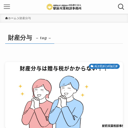
ホーム
財産分与
財産分与
– tag –
毎月更新の特集記事