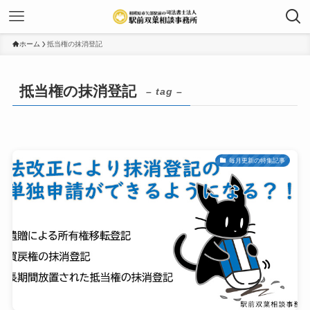
ホーム
抵当権の抹消登記
抵当権の抹消登記
– tag –
毎月更新の特集記事